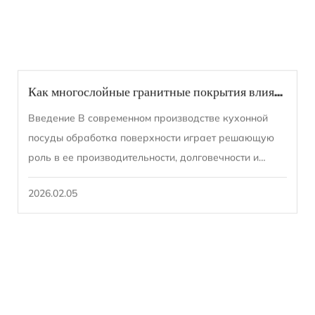
Как многослойные гранитные покрытия влияют на распределение тепла и устойчивость к царапинам: взгляд на системную инженерию
Введение В современном производстве кухонной
посуды обработка поверхности играет решающую
роль в ее производительности, долговечности и
удовлетворенности пользователей. Среди
2026.02.05
поверхностных ...