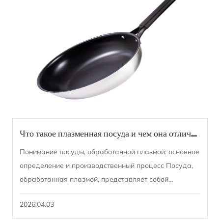
Что такое плазменная посуда и чем она отличается от традиционной посуды с антипригарным покрытием?
Понимание посуды, обработанной плазмой: основное
определение и производственный процесс Посуда,
обработанная плазмой, представляет собой
продвинутую категорию кухонной посуды,
2026.04.03
созданной с ...