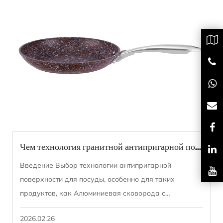
Чем технология гранитной антипригарной поверхности отличается от керамических и ПТФЭ покрытий?
Введение Выбор технологии антипригарной
поверхности для посуды, особенно для таких
продуктов, как Алюминиевая сковорода с
гранитным антипригарным покрытием без крышки ,
2026.02.26
играет реша...