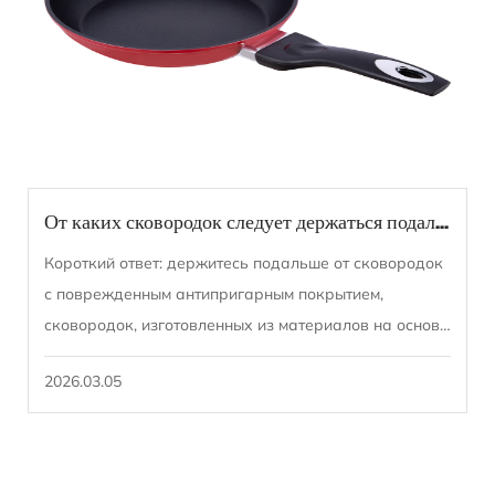
От каких сковородок следует держаться подальше?
Короткий ответ: держитесь подальше от сковородок
с поврежденным антипригарным покрытием,
сковородок, изготовленных из материалов на основе
ПФОК, алюминиевых сковородок с плохим
2026.03.05
покрытием, ...