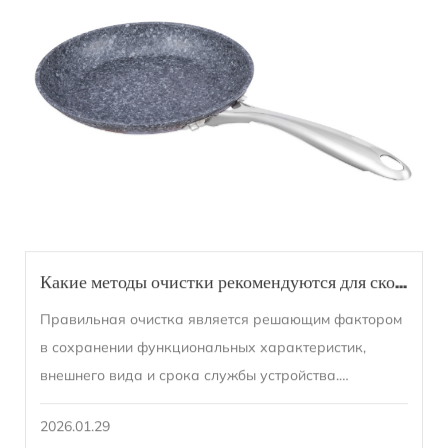
Какие методы очистки рекомендуются для сковороды с гранитной отделкой?
Правильная очистка является решающим фактором
в сохранении функциональных характеристик,
внешнего вида и срока службы устройства.
сковорода с гранитной отделкой . Хотя этот тип
2026.01.29
посуды широко...