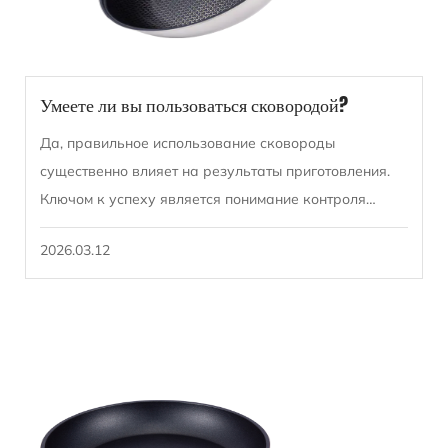
Умеете ли вы пользоваться сковородой?
Да, правильное использование сковороды
существенно влияет на результаты приготовления.
Ключом к успеху является понимание контроля
нагрева, правильного использования масла и
2026.03.12
подбора сковороды дл...