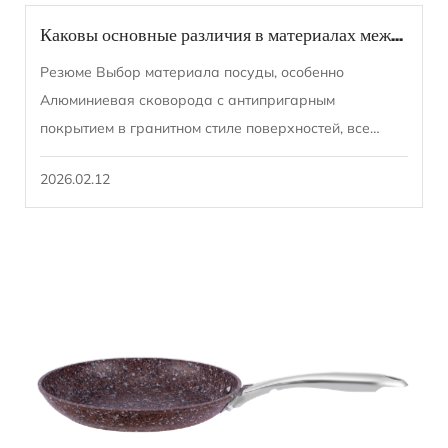
Каковы основные различия в материалах между алюминиевыми сковородами с гранитным покрытием и тефлоновым антипригарным покрытием?
Резюме Выбор материала посуды, особенно
Алюминиевая сковорода с антипригарным
покрытием в гранитном стиле поверхностей, все
больше определяется требованиями к
2026.02.12
производительности, нор...