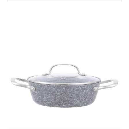
Какие соображения безопасности применимы к алюминиевой гранитной сковороде без крышки?
Безопасность стала центральным вопросом при
выборе современной посуды, особенно продуктов,
предназначенных для ежедневного частого
приготовления пищи. Алюминиевая гранитная