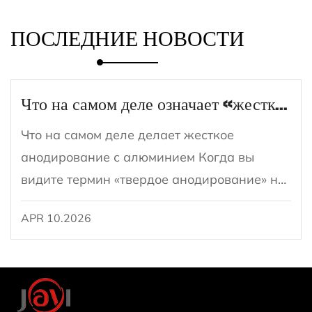
ПОСЛЕДНИЕ НОВОСТИ
Что на самом деле означает «жесткое анодирование» для сковороды?
Что на самом деле делает жесткое
анодирование с алюминием Когда вы
видите термин «твердое анодирование» на
сковороде, он относится к специфической
APR 10.2026
электрохимической обработке поверхности,
применяемой к алюминию. Процесс
называется ж...