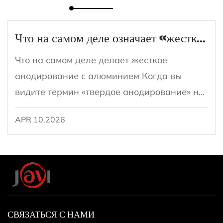
Что на самом деле означает «жесткое анодирование» для сковороды?
Что на самом деле делает жесткое
анодирование с алюминием Когда вы
видите термин «твердое анодирование» на
сковороде, он относится к специфической
APR 10.2026
электрохимической обработке поверхности,
применяемой к алюминию. Процесс
называется ж...
СВЯЗАТЬСЯ С НАМИ