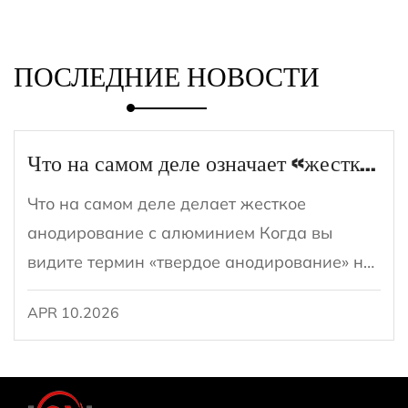
ПОСЛЕДНИЕ НОВОСТИ
Что на самом деле означает «жесткое анодирование» для сковороды?
Что на самом деле делает жесткое
анодирование с алюминием Когда вы
видите термин «твердое анодирование» на
сковороде, он относится к специфической
APR 10.2026
электрохимической обработке поверхности,
...